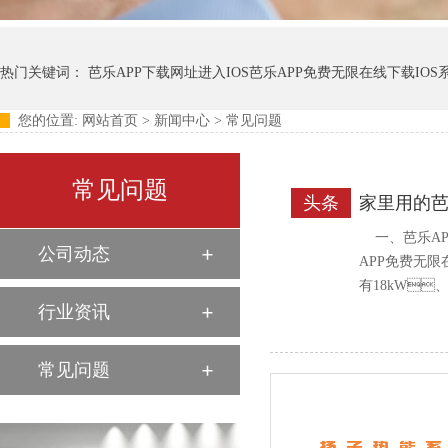
热门关键词：
芭乐APP下载网址进入IOS芭乐APP免费无限在线下载IOS
您的位置:
网站首页
>
新闻中心
>
常见问题
扬热垃圾芭乐APP视频下载IOS大全系列
常见问题
头条
家里用的芭
一、芭
公司动态
APP免费无限
有18kW、
行业资讯
虑。 二
暖费用，
常见问题